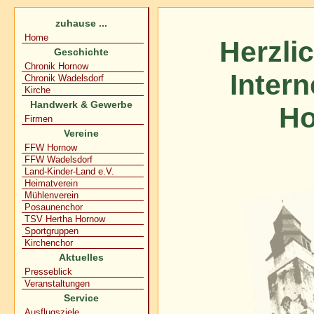
zuhause ...
Home
Herzli
Geschichte
Chronik Hornow
Inter
Chronik Wadelsdorf
Kirche
Handwerk & Gewerbe
Ho
Firmen
Vereine
FFW Hornow
FFW Wadelsdorf
Land-Kinder-Land e.V.
Heimatverein
Mühlenverein
Posaunenchor
TSV Hertha Hornow
Sportgruppen
Kirchenchor
Aktuelles
Presseblick
Veranstaltungen
Service
Ausflugsziele