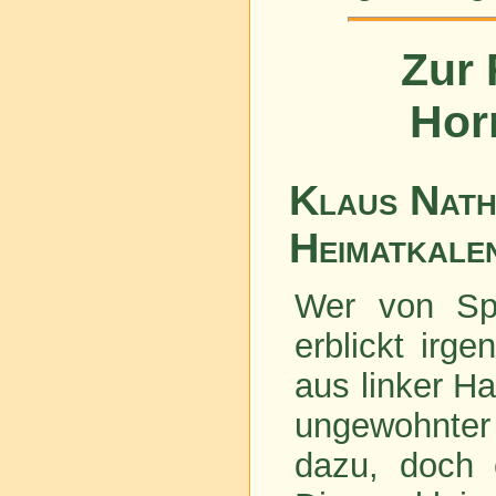
Zur 
Hor
Klaus Nath
Heimatkale
Wer von Sp
erblickt irg
aus linker H
ungewohnter 
dazu, doch 