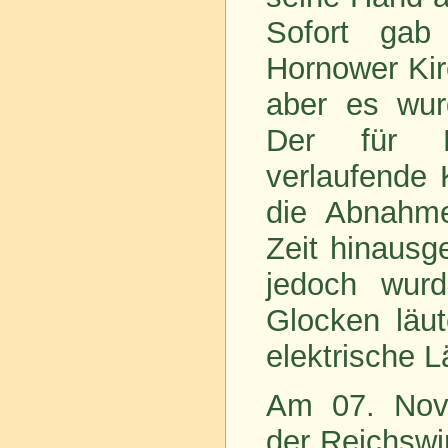
Sofort gab
Hornower Ki
aber es wu
Der für De
verlaufende 
die Abnahm
Zeit hinausg
jedoch wur
Glocken läu
elektrische L
Am 07. Nove
der Reichswi