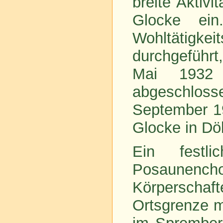
breite Aktiv
Glocke ein
Wohltätig
durchgeführt
Mai 1932 d
abgeschlo
September 19
Glocke in Dö
Ein festli
Posaunencho
Körperschaf
Ortsgrenze m