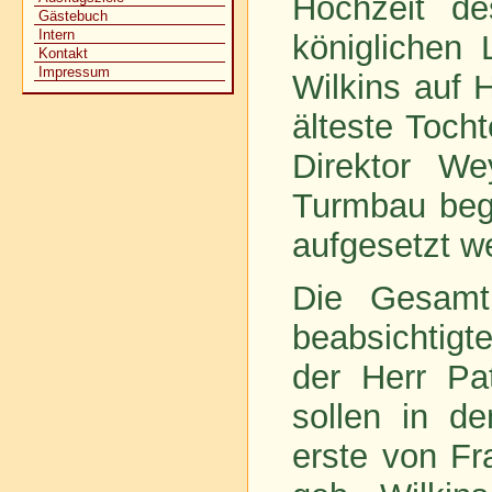
Hochzeit de
Gästebuch
Intern
königlichen 
Kontakt
Impressum
Wilkins auf 
älteste Toch
Direktor W
Turmbau beg
aufgesetzt w
Die Gesamt
beabsichtigt
der Herr Pa
sollen in d
erste von Fr