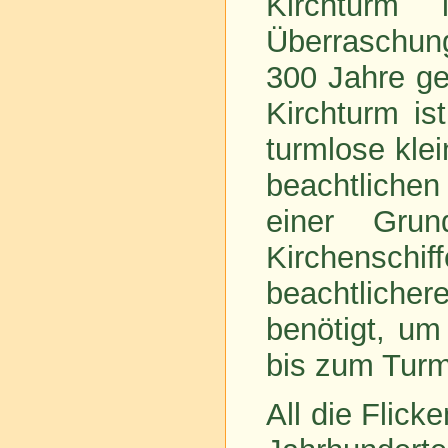
Kirchturm
Überraschung
300 Jahre ge
Kirchturm is
turmlose kle
beachtlichen
einer Grun
Kirchensc
beachtliche
benötigt, u
bis zum Turm
All die Flick