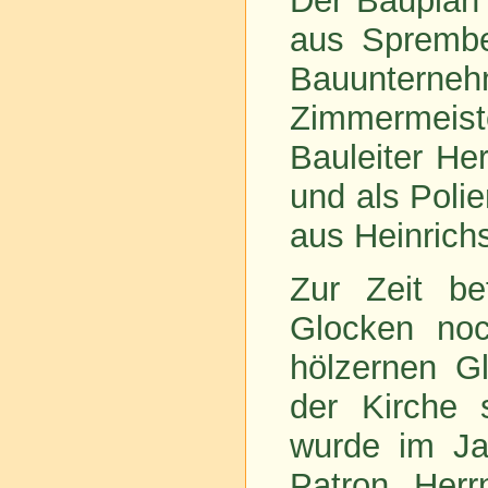
Der Bauplan
aus Sprember
Bauuntern
Zimmermeis
Bauleiter Her
und als Polie
aus Heinrich
Zur Zeit be
Glocken noc
hölzernen Gl
der Kirche 
wurde im Ja
Patron, Herr