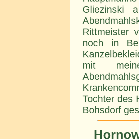
Gliezinski 
Abendmahlsk
Rittmeister
noch in Ber
Kanzelbekle
mit mein
Abendmahl
Krankencomm
Tochter des 
Bohsdorf gest
Hornow