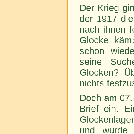
Der Krieg gi
der 1917 di
nach ihnen f
Glocke käm
schon wiede
seine Such
Glocken? Üb
nichts festzu
Doch am 07. 
Brief ein. E
Glockenlage
und wurde 