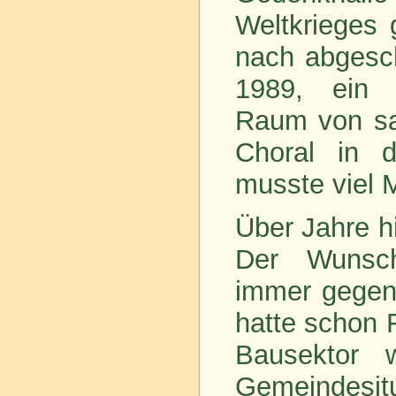
Weltkrieges g
nach abgesch
1989, ein ku
Raum von sak
Choral in 
musste viel 
Über Jahre h
Der Wunsch
immer gegenw
hatte schon 
Bausektor 
Gemeindesitu