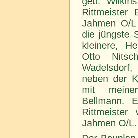
geb. Wilkins
Rittmeister
Jahmen O/L (
die jüngste 
kleinere, He
Otto Nits
Wadelsdorf,
neben der Ka
mit meine
Bellmann. E
Rittmeiste
Jahmen O/L.