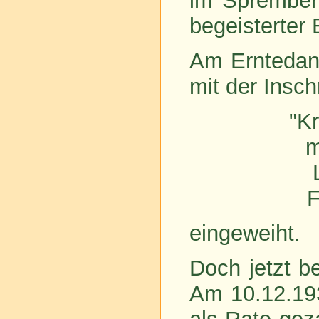
im Sprember
begeisterter 
Am Erntedan
mit der Inschr
"K
m
F
eingeweiht.
Doch jetzt b
Am 10.12.19