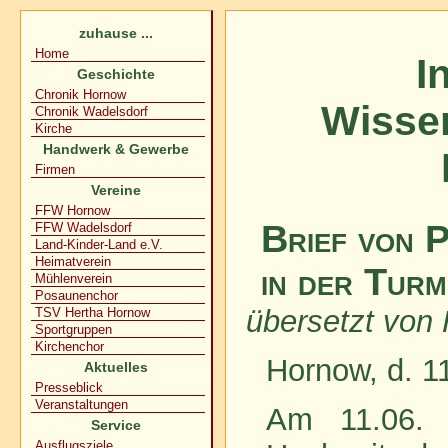
zuhause ...
Home
I
Geschichte
Chronik Hornow
Wisse
Chronik Wadelsdorf
Kirche
Handwerk & Gewerbe
Firmen
Vereine
FFW Hornow
Brief von 
FFW Wadelsdorf
Land-Kinder-Land e.V.
Heimatverein
in der Tur
Mühlenverein
Posaunenchor
übersetzt von 
TSV Hertha Hornow
Sportgruppen
Kirchenchor
Hornow, d. 1
Aktuelles
Presseblick
Veranstaltungen
Am 11.06. 
Service
Ausflugsziele