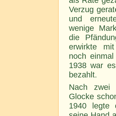
als Rate gez
Verzug gera
und erneut
wenige Mark
die Pfändun
erwirkte mit
noch einmal
1938 war es
bezahlt.
Nach zwei 
Glocke schon
1940 legte d
seine Hand a