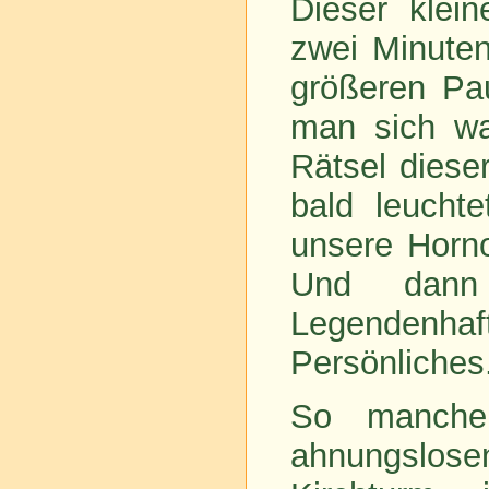
Dieser klein
zwei Minuten
größeren Pa
man sich wa
Rätsel diese
bald leucht
unsere Horno
Und dann w
Legendenha
Persönliches
So manche
ahnungslose