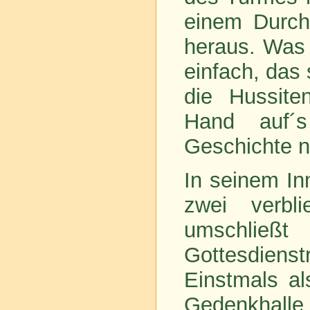
einem Durc
heraus. Was 
einfach, das
die Hussite
Hand auf´
Geschichte n
In seinem In
zwei verbl
umschließ
Gottesdien
Einstmals al
Gedenkhalle