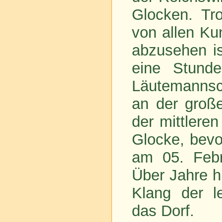
Glocken. Tro
von allen K
abzusehen is
eine Stunde
Läutemannsch
an der groß
der mittleren
Glocke, bevo
am 05. Feb
Über Jahre h
Klang der l
das Dorf.